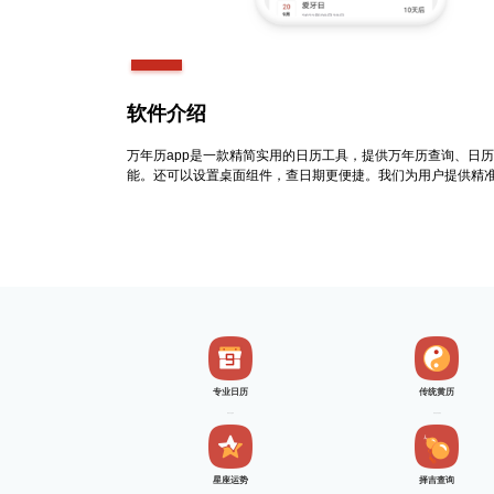
软件介绍
万年历app是一款精简实用的日历工具，提供万年历查询、日
能。还可以设置桌面组件，查日期更便捷。我们为用户提供精
专业日历
传统黄历
精准日历查询
精准的传统黄历
星座运势
择吉查询