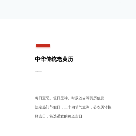
最新最及时的运势
筛选黄道吉日
中华传统老黄历
立足传统文化
每日宜忌、值日星神、时辰凶吉等黄历信息
法定热门节假日，二十四节气查询，公农历转换
择吉日，筛选适宜的黄道吉日